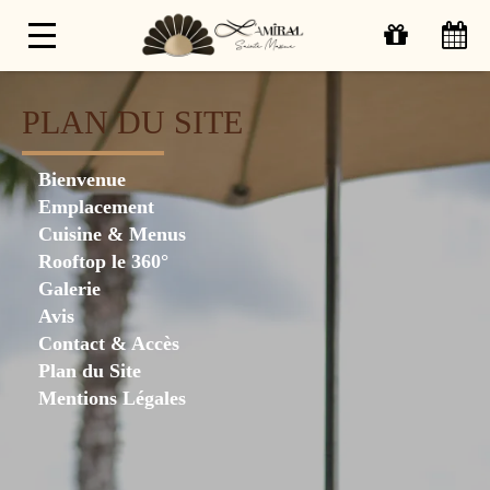
PLAN DU SITE
Bienvenue
Emplacement
Cuisine & Menus
Rooftop le 360°
Galerie
Avis
Contact & Accès
Plan du Site
Mentions Légales